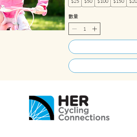
$25
$50
$100
$150
$2
數量
新增
立